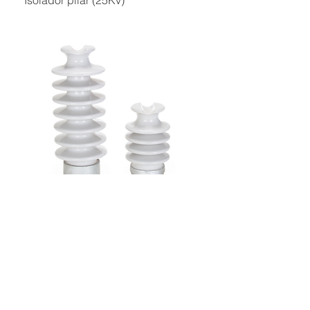
Isolador pilar (25Kv)
Isolador pilar (15/35Kv)
© 2024 by São José Isoladores
Elétricos